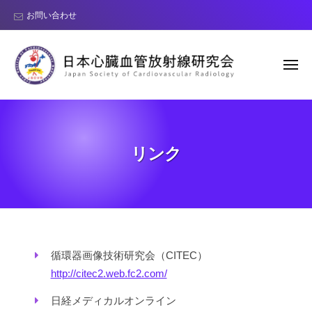
日
コ
お問い合わせ
本
ン
心
テ
臓
ン
血
メ
ニ
管
ツ
ュ
ー
日
J
放
へ
本
a
射
ス
線
p
心
キ
リンク
研
a
臓
ッ
究
n
血
プ
会
S
管
o
放
c
射
i
線
リ
循環器画像技術研究会（CITEC）
e
研
t
http://citec2.web.fc2.com/
ン
y
究
日経メディカルオンライン
ク
o