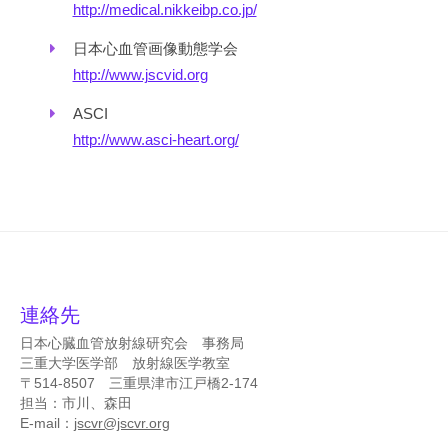
会
http://medical.nikkeibp.co.jp/
f
2021
C
日本心血管画像動態学会
年
a
http://www.jscvid.org
4
r
月
ASCI
d
2
http://www.asci-heart.org/
i
日
o
by
v
jscvr
a
s
c
u
連絡先
l
日本心臓血管放射線研究会 事務局
a
三重大学医学部 放射線医学教室
r
〒514-8507 三重県津市江戸橋2-174
R
担当：市川、森田
a
E-mail：
jscvr@jscvr.org
d