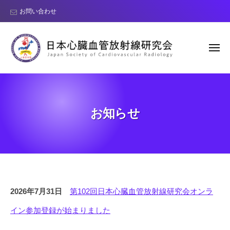
日
コ
お問い合わせ
本
ン
心
テ
臓
ン
血
メ
ニ
管
ツ
ュ
ー
日
J
放
へ
本
a
射
ス
線
p
心
キ
お知らせ
研
a
臓
ッ
究
n
血
プ
会
S
管
o
放
c
射
i
線
お
e
2026年7月31日
第102回日本心臓血管放射線研究会オンラ
研
t
知
イン参加登録が始まりました
y
究
ら
o