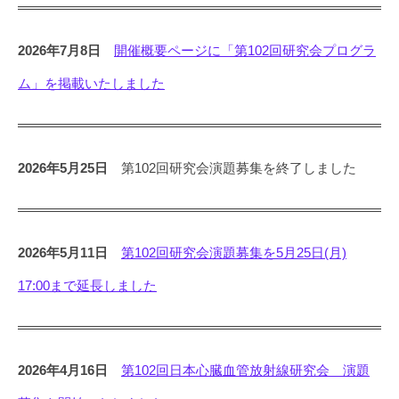
会
f
せ
C
2026年7月8日
開催概要ページに「第102回研究会プログラ
a
2026
ム」を掲載いたしました
r
年
d
7
i
月
31
o
2026年5月25日
第102回研究会演題募集を終了しました
日
v
by
a
jscvr
s
c
2026年5月11日
第102回研究会演題募集を5月25日(月)
u
l
17:00まで延長しました
a
r
R
2026年4月16日
第102回日本心臓血管放射線研究会 演題
a
d