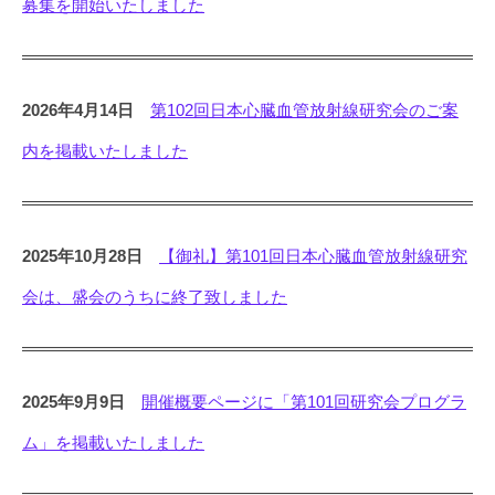
募集を開始いたしました
i
o
l
o
2026年4月14日
第102回日本心臓血管放射線研究会のご案
g
内を掲載いたしました
y
2025年10月28日
【御礼】第101回日本心臓血管放射線研究
会は、盛会のうちに終了致しました
2025年9月9日
開催概要ページに「第101回研究会プログラ
ム」を掲載いたしました