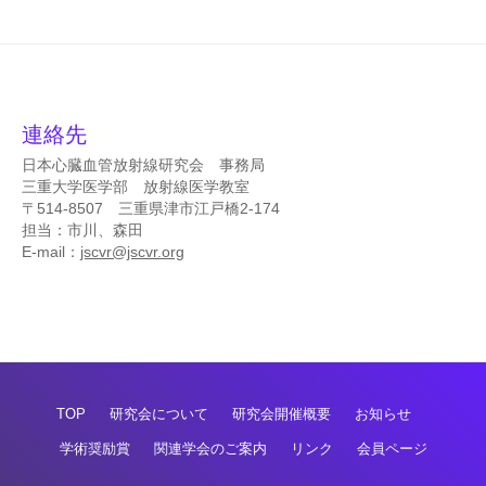
会
f
C
a
r
d
連絡先
i
日本心臓血管放射線研究会 事務局
o
三重大学医学部 放射線医学教室
〒514-8507 三重県津市江戸橋2-174
v
担当：市川、森田
a
E-mail：
jscvr@jscvr.org
s
c
u
l
a
r
TOP
研究会について
研究会開催概要
お知らせ
R
学術奨励賞
関連学会のご案内
リンク
会員ページ
a
d