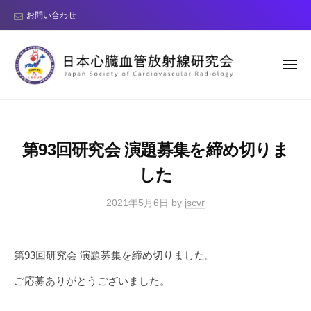
日
コ
お問い合わせ
本
ン
心
テ
臓
ン
血
メ
ニ
管
ツ
ュ
ー
日
J
放
へ
本
a
射
ス
線
p
心
キ
第93回研究会 演題募集を締め切りま
研
a
臓
ッ
究
n
した
血
プ
会
S
管
o
2021年5月6日
by
jscvr
放
c
射
i
線
第93回研究会 演題募集を締め切りました。
e
研
t
ご応募ありがとうございました。
y
究
o